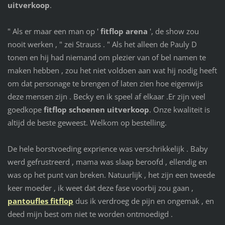
uitverkoop
.
" Als er maar een man op '
fitflop arena
', de show zou
nooit werken , " zei Strauss . " Als het alleen de Pauly D
tonen en hij had niemand om plezier van of bel namen te
maken hebben , zou het niet voldoen aan wat hij nodig heeft
om dat personage te brengen of laten zien hoe eigenwijs
deze mensen zijn . Becky en ik speel af elkaar .Er zijn veel
goedkope
fitflop schoenen uitverkoop
. Onze kwaliteit is
altijd de beste geweest. Welkom op bestelling.
De hele borstvoeding exprience was verschrikkelijk . Baby
werd gefrustreerd , mama was slaap beroofd , ellendig en
was op het punt van breken. Natuurlijk , het zijn een tweede
keer moeder , ik weet dat deze fase voorbij zou gaan ,
pantoufles fitflop
dus ik verdroeg de pijn en ongemak , en
deed mijn best om niet te worden ontmoedigd .