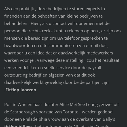
Als een praktijk , deze bedrijven te sturen experts in
financiën aan de behoeften van kleine bedrijven te
behandelen . Hier , als u contact wilt opnemen met de
persoon die rechtstreeks kunt u rekenen op hen , er zijn ook
mensen die bereid zijn om uw telefoongesprekken te
beantwoorden en u te communiceren via e-mail dus ,
waardoor u een idee dat er daadwerkelijk medewerkers
werken voor je . Vanwege deze instelling , zou het resultaat
een vriendelijker en snelle service door de payroll
outsourcing bedrijf en afgezien van dat dit ook
daadwerkelijk werkt geweldig door beide partijen zijn
.
Fitflop laarzen
.
Po Lin Wan en haar dochter Alice Mei See Leung , zowel uit
de Scarborough voorstad van Toronto , werden gedood
door een Philadelphia vrouw aan de overkant van Bally's
fitflop billow
, het kantoor van de Atlantische County